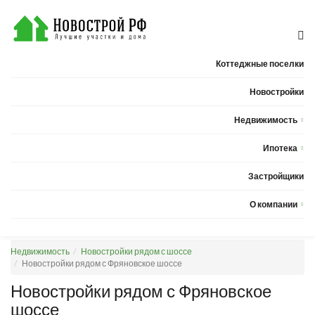
Коттеджные поселки
Новостройки
Недвижимость
Квартиры
Ипотека
Дома
Калькулятор ипотеки
Застройщики
Земельные участки
О компании
Новости
Недвижимость
Новостройки рядом с шоссе
Статьи
Новостройки рядом с Фряновское шоссе
Компания
Новостройки рядом с Фряновское
шоссе
Контакты