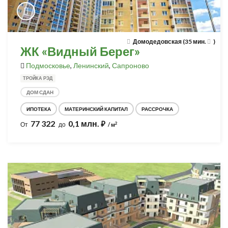
Домодедовская (35 мин.
)
ЖК «Видный Берег»
Подмосковье
,
Ленинский
,
Сапроново
ТРОЙКА РЭД
ДОМ СДАН
ИПОТЕКА
МАТЕРИНСКИЙ КАПИТАЛ
РАССРОЧКА
77 322
0,1 млн.
⃏
2
От
до
/ м