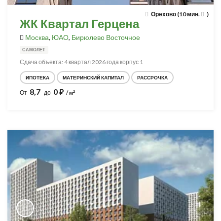
Орехово (10 мин.
)
ЖК Квартал Герцена
Москва
,
ЮАО
,
Бирюлево Восточное
САМОЛЕТ
Сдача объекта: 4 квартал 2026 года корпус 1
ИПОТЕКА
МАТЕРИНСКИЙ КАПИТАЛ
РАССРОЧКА
8,7
0
⃏
2
От
до
/ м