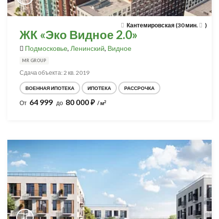
Кантемировская (30 мин.
)
ЖК «Эко Видное 2.0»
Подмосковье
,
Ленинский
,
Видное
MR GROUP
Сдача объекта: 2 кв. 2019
ВОЕННАЯ ИПОТЕКА
ИПОТЕКА
РАССРОЧКА
64 999
80 000
⃏
2
От
до
/ м