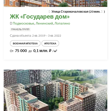
Улица Старокачаловская (20 мин.
)
ЖК «Государев дом»
Подмосковье
,
Ленинский
,
Лопатино
ГРАНЕЛЬ ГРУПП
Сдача объекта: 2 кв. 2019 – 3 кв. 2022
ВОЕННАЯ ИПОТЕКА
ИПОТЕКА
75 000
0,1 млн.
⃏
2
От
до
/ м