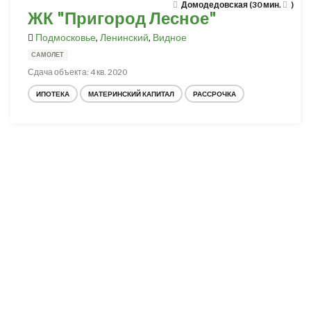
Домодедовская (30 мин.
)
ЖК "Пригород Лесное"
Подмосковье
,
Ленинский
,
Видное
САМОЛЕТ
Сдача объекта: 4 кв. 2020
ИПОТЕКА
МАТЕРИНСКИЙ КАПИТАЛ
РАССРОЧКА
Разработка и продвижение -
SeoZom
© 2026 novostroyrf.ru - Новостройки.
Любая информация, представленная на сайте, носит информационный
характер и не является публичной офертой, не является приглашением
делать оферты и не содержит существенных условий сделок,
заключаемых застройщиком. Описание объекта строительства и
инфраструктуры, представленное на сайте, является концепцией и
носит информационный характер. Раскрытие информации
застройщиком (в том числе размещение проектных деклараций и иных
обязательных документов) в соответствии со статьей 3.1. Федерального
закона от 30.12.2004 № 214-фз «об участии в долевом строительстве
многоквартирных домов и иных объектов недвижимости и о внесении