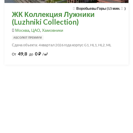
Воробьевы Горы (15 мин.
)
ЖК Коллекция Лужники
(Luzhniki Collection)
Москва
,
ЦАО
,
Хамовники
АБСОЛЮТ ПРЕМИУМ
Сдача объекта: 4 квартал 2026 года корпус G1, HL1, HL2, ML
49,8
0
⃏
2
От
до
/ м
Разработка и продвижение -
SeoZom
© 2026 novostroyrf.ru - Новостройки.
Любая информация, представленная на сайте, носит информационный
характер и не является публичной офертой, не является приглашением
делать оферты и не содержит существенных условий сделок,
заключаемых застройщиком. Описание объекта строительства и
инфраструктуры, представленное на сайте, является концепцией и
носит информационный характер. Раскрытие информации
застройщиком (в том числе размещение проектных деклараций и иных
обязательных документов) в соответствии со статьей 3.1. Федерального