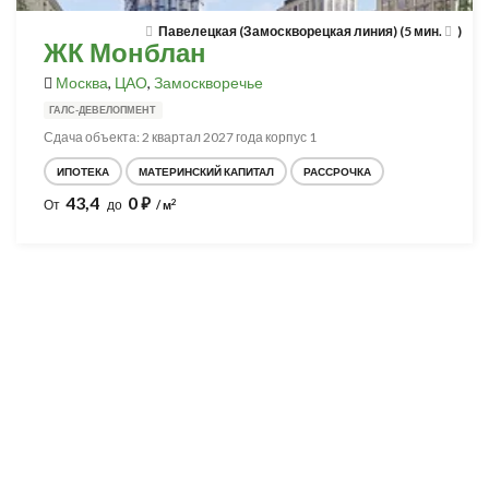
Павелецкая (Замоскворецкая линия) (5 мин.
)
ЖК Монблан
Москва
,
ЦАО
,
Замоскворечье
ГАЛС-ДЕВЕЛОПМЕНТ
Сдача объекта: 2 квартал 2027 года корпус 1
ИПОТЕКА
МАТЕРИНСКИЙ КАПИТАЛ
РАССРОЧКА
43,4
0
⃏
2
От
до
/ м
Разработка и продвижение -
SeoZom
© 2026 novostroyrf.ru - Новостройки.
Любая информация, представленная на сайте, носит информационный
характер и не является публичной офертой, не является приглашением
делать оферты и не содержит существенных условий сделок,
заключаемых застройщиком. Описание объекта строительства и
инфраструктуры, представленное на сайте, является концепцией и
носит информационный характер. Раскрытие информации
застройщиком (в том числе размещение проектных деклараций и иных
обязательных документов) в соответствии со статьей 3.1. Федерального