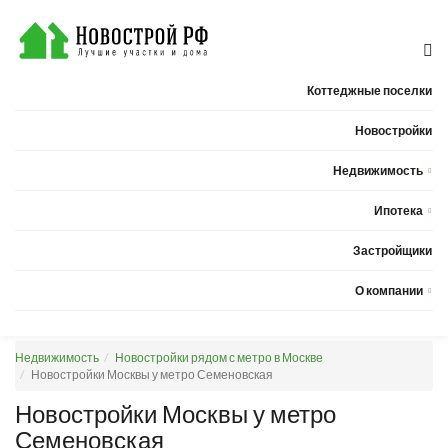
Коттеджные поселки
Новостройки
Недвижимость
Квартиры
Ипотека
Дома
Калькулятор ипотеки
Застройщики
Земельные участки
О компании
Новости
Недвижимость
Новостройки рядом с метро в Москве
Статьи
Новостройки Москвы у метро Семеновская
Компания
Новостройки Москвы у метро
Семеновская
Контакты