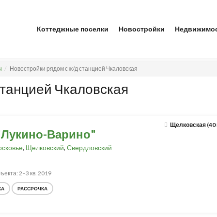
Коттеджные поселки
Новостройки
Недвижимо
ы
Новостройки рядом с ж/д станцией Чкаловская
станцией Чкаловская
Щелковская (40
"Лукино-Варино"
сковье
,
Щелковский
,
Свердловский
ъекта: 2–3 кв. 2019
КА
РАССРОЧКА