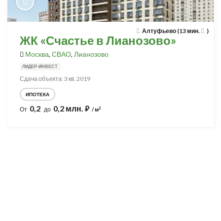
Алтуфьево (13 мин.
)
ЖК «Счастье в Лианозово»
Москва
,
СВАО
,
Лианозово
ЛИДЕР-ИНВЕСТ
Сдача объекта: 3 кв. 2019
ИПОТЕКА
0,2
0,2 млн.
⃏
2
От
до
/ м
Разработка и продвижение -
SeoZom
© 2026 novostroyrf.ru - Новостройки.
Любая информация, представленная на сайте, носит информационный
характер и не является публичной офертой, не является приглашением
делать оферты и не содержит существенных условий сделок,
заключаемых застройщиком. Описание объекта строительства и
инфраструктуры, представленное на сайте, является концепцией и
носит информационный характер. Раскрытие информации