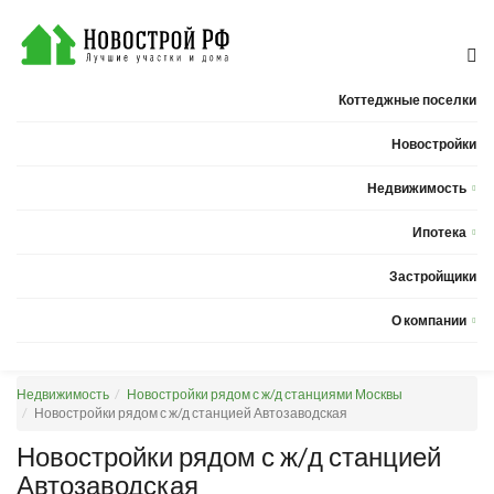
Коттеджные поселки
Новостройки
Недвижимость
Квартиры
Ипотека
Дома
Калькулятор ипотеки
Застройщики
Земельные участки
О компании
Новости
Недвижимость
Новостройки рядом с ж/д станциями Москвы
Статьи
Новостройки рядом с ж/д станцией Автозаводская
Компания
Новостройки рядом с ж/д станцией
Автозаводская
Контакты