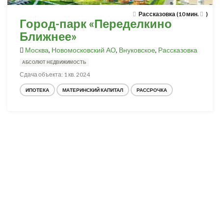
Рассказовка (10 мин.
)
Город-парк «Переделкино
Ближнее»
Москва
,
Новомосковский АО
,
Внуковское
,
Рассказовка
АБСОЛЮТ НЕДВИЖИМОСТЬ
Сдача объекта: 1 кв. 2024
ИПОТЕКА
МАТЕРИНСКИЙ КАПИТАЛ
РАССРОЧКА
Разработка и продвижение -
SeoZom
© 2026 novostroyrf.ru - Новостройки.
Любая информация, представленная на сайте, носит информационный
характер и не является публичной офертой, не является приглашением
делать оферты и не содержит существенных условий сделок,
заключаемых застройщиком. Описание объекта строительства и
инфраструктуры, представленное на сайте, является концепцией и
носит информационный характер. Раскрытие информации
застройщиком (в том числе размещение проектных деклараций и иных
обязательных документов) в соответствии со статьей 3.1. Федерального