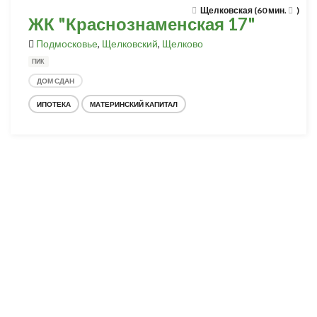
Щелковская (60 мин.
)
ЖК "Краснознаменская 17"
Подмосковье
,
Щелковский
,
Щелково
ПИК
ДОМ СДАН
ИПОТЕКА
МАТЕРИНСКИЙ КАПИТАЛ
Разработка и продвижение -
SeoZom
© 2026 novostroyrf.ru - Новостройки.
Любая информация, представленная на сайте, носит информационный
характер и не является публичной офертой, не является приглашением
делать оферты и не содержит существенных условий сделок,
заключаемых застройщиком. Описание объекта строительства и
инфраструктуры, представленное на сайте, является концепцией и
носит информационный характер. Раскрытие информации
застройщиком (в том числе размещение проектных деклараций и иных
обязательных документов) в соответствии со статьей 3.1. Федерального
закона от 30.12.2004 № 214-фз «об участии в долевом строительстве
многоквартирных домов и иных объектов недвижимости и о внесении