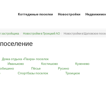
Коттеджные поселки
Новостройки
Недвижимо
т застройщика
Новостройки в Троицкий АО
Новостройки в Щаповское пос
 поселение
Дома отдыха «Пахра» поселок
Иваньково
Костишово
Кузенево
нобишино
Пёсье
Русино
е
Спортбазы поселок
Троицкое