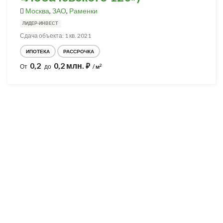
Москва
,
ЗАО
,
Раменки
ЛИДЕР-ИНВЕСТ
Сдача объекта: 1 кв. 2021
ИПОТЕКА
РАССРОЧКА
0,2
0,2 млн.
⃏
2
От
до
/ м
Разработка и продвижение -
SeoZom
© 2026 novostroyrf.ru - Новостройки.
Любая информация, представленная на сайте, носит информационный
характер и не является публичной офертой, не является приглашением
делать оферты и не содержит существенных условий сделок,
заключаемых застройщиком. Описание объекта строительства и
инфраструктуры, представленное на сайте, является концепцией и
носит информационный характер. Раскрытие информации
застройщиком (в том числе размещение проектных деклараций и иных
обязательных документов) в соответствии со статьей 3.1. Федерального
закона от 30.12.2004 № 214-фз «об участии в долевом строительстве
многоквартирных домов и иных объектов недвижимости и о внесении
изменений в некоторые законодательные акты Российской Федерации»