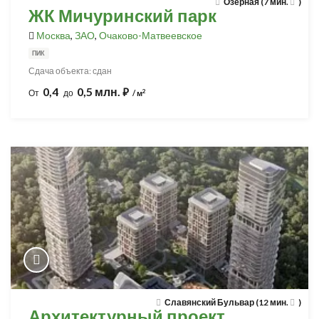
Озерная (7 мин.
)
ЖК Мичуринский парк
Москва
,
ЗАО
,
Очаково-Матвеевское
ПИК
Сдача объекта: сдан
0,4
0,5 млн.
⃏
2
От
до
/ м
Славянский Бульвар (12 мин.
)
Архитектурный проект