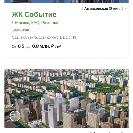
Аминьевская (5 мин.
)
ЖК Событие
Москва
,
ЗАО
,
Раменки
ДОНСТРОЙ
Сдача объекта: сдан корпус 1.1; 1.2; 13
0,5
0,8 млн.
⃏
2
От
до
/ м