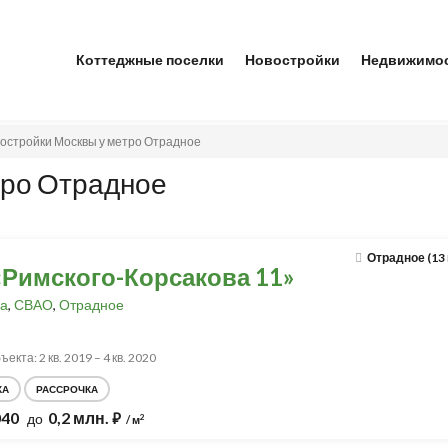
Коттеджные поселки
Новостройки
Недвижимо
остройки Москвы у метро Отрадное
тро Отрадное
Отрадное (13
«Римского-Корсакова 11»
а
,
СВАО
,
Отрадное
екта: 2 кв. 2019 – 4 кв. 2020
КА
РАССРОЧКА
040
0,2 млн.
до
⃏
2
/ м