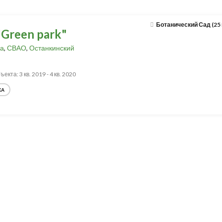
Ботанический Сад (25
Green park"
а
,
СВАО
,
Останкинский
екта: 3 кв. 2019 - 4 кв. 2020
КА