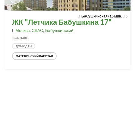
Бабушкинская (15 мин.
)
ЖК "Летчика Бабушкина 17"
Москва
,
СВАО
,
Бабушкинский
БЭСТКОН
ДОМ СДАН
МАТЕРИНСКИЙ КАПИТАЛ
Разработка и продвижение -
SeoZom
© 2026 novostroyrf.ru - Новостройки.
Любая информация, представленная на сайте, носит информационный
характер и не является публичной офертой, не является приглашением
делать оферты и не содержит существенных условий сделок,
заключаемых застройщиком. Описание объекта строительства и
инфраструктуры, представленное на сайте, является концепцией и
носит информационный характер. Раскрытие информации
застройщиком (в том числе размещение проектных деклараций и иных
обязательных документов) в соответствии со статьей 3.1. Федерального