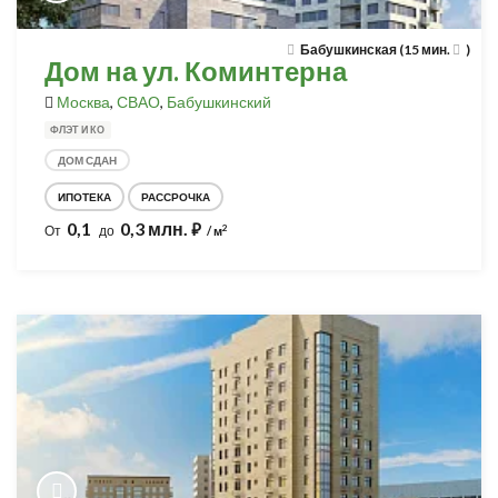
Бабушкинская (15 мин.
)
Дом на ул. Коминтерна
Москва
,
СВАО
,
Бабушкинский
ФЛЭТ И КО
ДОМ СДАН
ИПОТЕКА
РАССРОЧКА
0,1
0,3 млн.
⃏
2
От
до
/ м