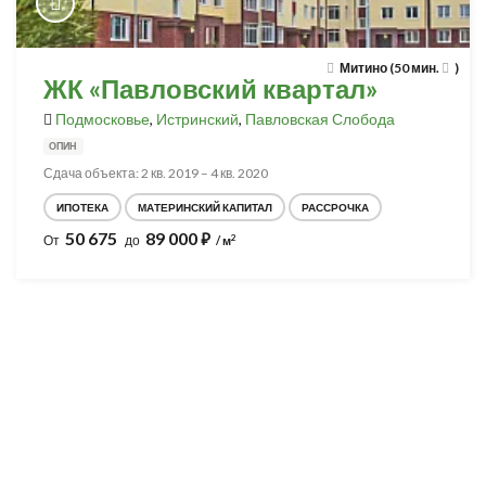
Митино (50 мин.
)
ЖК «Павловский квартал»
Подмосковье
,
Истринский
,
Павловская Слобода
ОПИН
Сдача объекта: 2 кв. 2019 – 4 кв. 2020
ИПОТЕКА
МАТЕРИНСКИЙ КАПИТАЛ
РАССРОЧКА
50 675
89 000
⃏
2
От
до
/ м
Разработка и продвижение -
SeoZom
© 2026 novostroyrf.ru - Новостройки.
Любая информация, представленная на сайте, носит информационный
характер и не является публичной офертой, не является приглашением
делать оферты и не содержит существенных условий сделок,
заключаемых застройщиком. Описание объекта строительства и
инфраструктуры, представленное на сайте, является концепцией и
носит информационный характер. Раскрытие информации