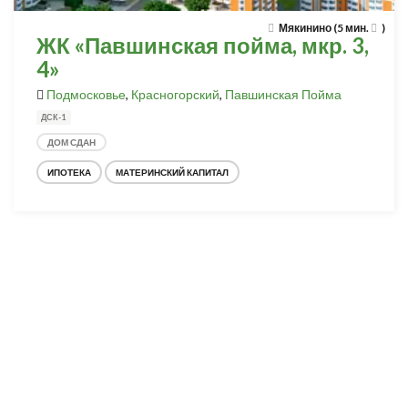
Мякинино (5 мин.
)
ЖК «Павшинская пойма, мкр. 3,
4»
Подмосковье
,
Красногорский
,
Павшинская Пойма
ДСК-1
ДОМ СДАН
ИПОТЕКА
МАТЕРИНСКИЙ КАПИТАЛ
Разработка и продвижение -
SeoZom
© 2026 novostroyrf.ru - Новостройки.
Любая информация, представленная на сайте, носит информационный
характер и не является публичной офертой, не является приглашением
делать оферты и не содержит существенных условий сделок,
заключаемых застройщиком. Описание объекта строительства и
инфраструктуры, представленное на сайте, является концепцией и
носит информационный характер. Раскрытие информации
застройщиком (в том числе размещение проектных деклараций и иных