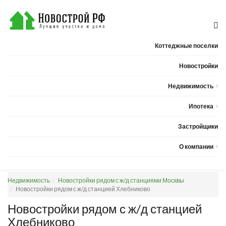
Коттеджные поселки
Новостройки
Недвижимость
Квартиры
Ипотека
Дома
Калькулятор ипотеки
Застройщики
Земельные участки
О компании
Новости
Недвижимость
Новостройки рядом с ж/д станциями Москвы
Статьи
Новостройки рядом с ж/д станцией Хлебниково
Компания
Новостройки рядом с ж/д станцией
Хлебниково
Контакты