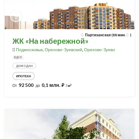
Партизанская (88 мин.
)
ЖК «На набережной»
Подмосковье
,
Орехово-Зуевский
,
Орехово-Зуево
ВДСК
ДОМ СДАН
ИПОТЕКА
92 500
0,1 млн.
⃏
2
От
до
/ м