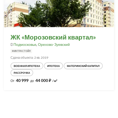
ЖК «Морозовский квартал»
Подмосковье
,
Орехово-Зуевский
ФИНТРАСТОЙЛ
Сдача объекта: 2 кв. 2019
ВОЕННАЯ ИПОТЕКА
ИПОТЕКА
МАТЕРИНСКИЙ КАПИТАЛ
РАССРОЧКА
40 999
44 000
⃏
2
От
до
/ м
Разработка и продвижение -
SeoZom
© 2026 novostroyrf.ru - Новостройки.
Любая информация, представленная на сайте, носит информационный