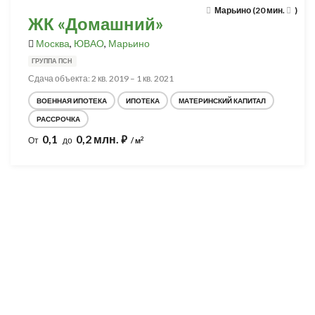
Марьино (20 мин.
)
ЖК «Домашний»
Москва
,
ЮВАО
,
Марьино
ГРУППА ПСН
Сдача объекта: 2 кв. 2019 – 1 кв. 2021
ВОЕННАЯ ИПОТЕКА
ИПОТЕКА
МАТЕРИНСКИЙ КАПИТАЛ
РАССРОЧКА
0,1
0,2 млн.
⃏
2
От
до
/ м
Разработка и продвижение -
SeoZom
© 2026 novostroyrf.ru - Новостройки.
Любая информация, представленная на сайте, носит информационный
характер и не является публичной офертой, не является приглашением
делать оферты и не содержит существенных условий сделок,
заключаемых застройщиком. Описание объекта строительства и
инфраструктуры, представленное на сайте, является концепцией и
носит информационный характер. Раскрытие информации
застройщиком (в том числе размещение проектных деклараций и иных