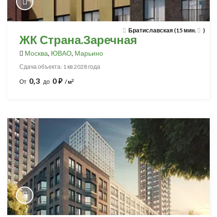
Братиславская (15 мин.
)
ЖК Страна.Заречная
Москва
,
ЮВАО
,
Марьино
Сдача объекта: 1 кв 2028 года
0,3
0
⃏
2
От
до
/ м