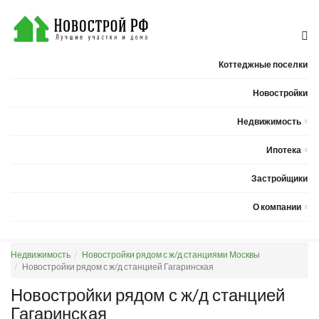
Коттеджные поселки
Новостройки
Недвижимость
Квартиры
Ипотека
Дома
Калькулятор ипотеки
Застройщики
Земельные участки
О компании
Новости
Недвижимость
Новостройки рядом с ж/д станциями Москвы
Статьи
Новостройки рядом с ж/д станцией Гагаринская
Компания
Новостройки рядом с ж/д станцией
Гагаринская
Контакты