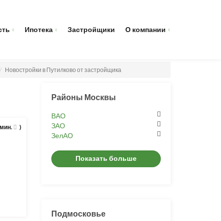
сть
Ипотека
Застройщики
О компании
Новостройки в Путилково от застройщика
Районы Москвы
ВАО
ЗАО
 мин.
)
ЗелАО
Показать больше
Подмосковье