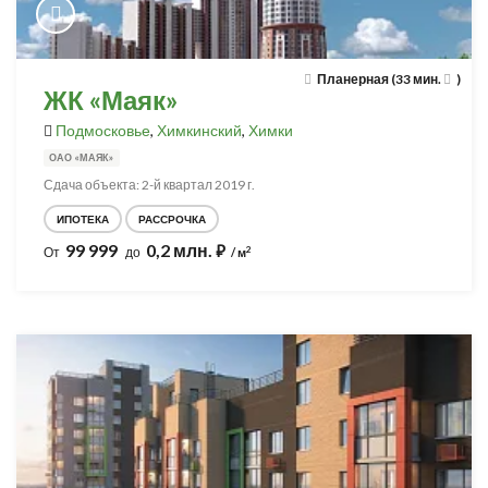
Планерная (33 мин.
)
ЖК «Маяк»
Подмосковье
,
Химкинский
,
Химки
ОАО «МАЯК»
Сдача объекта: 2-й квартал 2019 г.
ИПОТЕКА
РАССРОЧКА
99 999
0,2 млн.
⃏
2
От
до
/ м