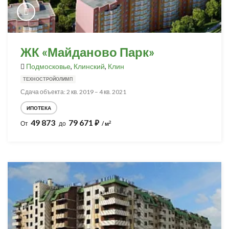
ЖК «Майданово Парк»
Подмосковье
,
Клинский
,
Клин
ТЕХНОСТРОЙОЛИМП
Сдача объекта: 2 кв. 2019 – 4 кв. 2021
ИПОТЕКА
49 873
79 671
⃏
2
От
до
/ м