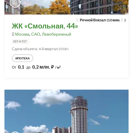
Речной Вокзал (10 мин.
)
ЖК «Смольная, 44»
Москва
,
САО
,
Левобережный
EST-A-TET
Сдача объекта: 4-й квартал 2018 г.
ИПОТЕКА
0,1
0,2 млн.
⃏
2
От
до
/ м