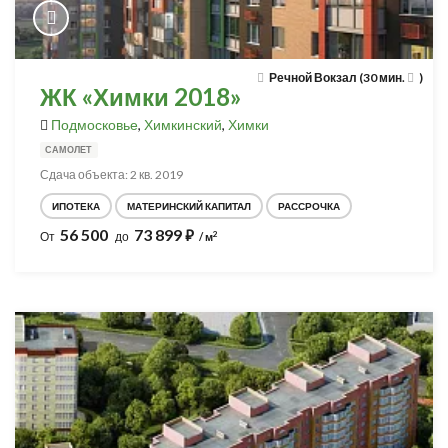
Речной Вокзал (30 мин.
)
ЖК «Химки 2018»
Подмосковье
,
Химкинский
,
Химки
САМОЛЕТ
Сдача объекта: 2 кв. 2019
ИПОТЕКА
МАТЕРИНСКИЙ КАПИТАЛ
РАССРОЧКА
56 500
73 899
⃏
2
От
до
/ м