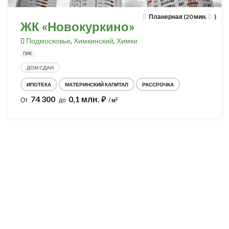
Планерная (20 мин.
)
ЖК «Новокуркино»
Подмосковье
,
Химкинский
,
Химки
ПИК
ДОМ СДАН
ИПОТЕКА
МАТЕРИНСКИЙ КАПИТАЛ
РАССРОЧКА
74 300
0,1 млн.
⃏
2
От
до
/ м
Разработка и продвижение -
SeoZom
© 2026 novostroyrf.ru - Новостройки.
Любая информация, представленная на сайте, носит информационный
характер и не является публичной офертой, не является приглашением
делать оферты и не содержит существенных условий сделок,
заключаемых застройщиком. Описание объекта строительства и
инфраструктуры, представленное на сайте, является концепцией и
носит информационный характер. Раскрытие информации
застройщиком (в том числе размещение проектных деклараций и иных