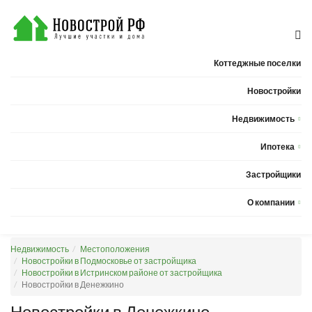
Коттеджные поселки
Новостройки
Недвижимость
Квартиры
Ипотека
Дома
Калькулятор ипотеки
Застройщики
Земельные участки
О компании
Новости
Недвижимость
Местоположения
Статьи
Новостройки в Подмосковье от застройщика
Новостройки в Истринском районе от застройщика
Компания
Новостройки в Денежкино
Контакты
Новостройки в Денежкино