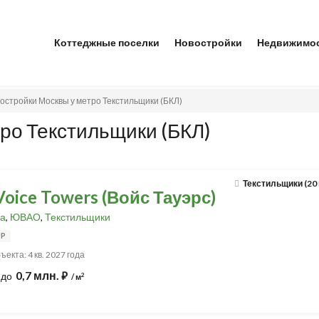
Коттеджные поселки
Новостройки
Недвижимо
остройки Москвы у метро Текстильщики (БКЛ)
ро Текстильщики (БКЛ)
Текстильщики (20
oice Towers (Войс Тауэрс)
а
,
ЮВАО
,
Текстильщики
UP
екта: 4 кв. 2027 года
0,7 млн.
до
⃏
2
/ м