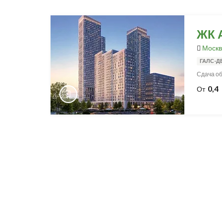
ЖК 
Москв
ГАЛС-Д
Сдача объ
0,4
От