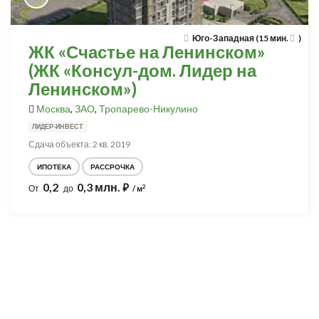
Юго-Западная (15 мин.
)
ЖК «Счастье на Ленинском»
(ЖК «Консул-дом. Лидер на
Ленинском»)
Москва
,
ЗАО
,
Тропарево-Никулино
ЛИДЕР-ИНВЕСТ
Сдача объекта: 2 кв. 2019
ИПОТЕКА
РАССРОЧКА
0,2
0,3 млн.
⃏
2
От
до
/ м
Разработка и продвижение -
SeoZom
© 2026 novostroyrf.ru - Новостройки.
Любая информация, представленная на сайте, носит информационный
характер и не является публичной офертой, не является приглашением
делать оферты и не содержит существенных условий сделок,
заключаемых застройщиком. Описание объекта строительства и