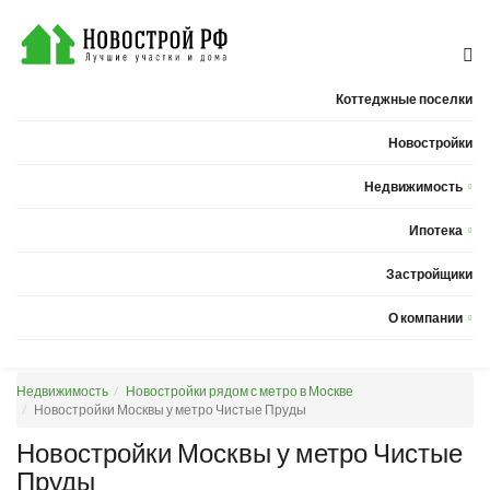
Коттеджные поселки
Новостройки
Недвижимость
Квартиры
Ипотека
Дома
Калькулятор ипотеки
Застройщики
Земельные участки
О компании
Новости
Недвижимость
Новостройки рядом с метро в Москве
Статьи
Новостройки Москвы у метро Чистые Пруды
Компания
Новостройки Москвы у метро Чистые
Пруды
Контакты