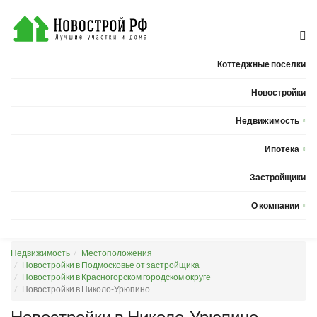
Коттеджные поселки
Новостройки
Недвижимость
Квартиры
Ипотека
Дома
Калькулятор ипотеки
Застройщики
Земельные участки
О компании
Новости
Недвижимость
Местоположения
Статьи
Новостройки в Подмосковье от застройщика
Новостройки в Красногорском городском округе
Компания
Новостройки в Николо-Урюпино
Контакты
Новостройки в Николо-Урюпино