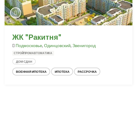
ЖК "Ракитня"
Подмосковье
,
Одинцовский
,
Звенигород
СТРОЙПРОМАВТОМАТИКА
ДОМ СДАН
ВОЕННАЯ ИПОТЕКА
ИПОТЕКА
РАССРОЧКА
Разработка и продвижение -
SeoZom
© 2026 novostroyrf.ru - Новостройки.
Любая информация, представленная на сайте, носит информационный
характер и не является публичной офертой, не является приглашением
делать оферты и не содержит существенных условий сделок,
заключаемых застройщиком. Описание объекта строительства и
инфраструктуры, представленное на сайте, является концепцией и