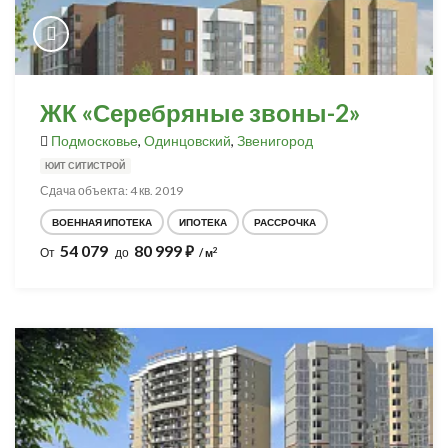
ЖК «Серебряные звоны-2»
Подмосковье
,
Одинцовский
,
Звенигород
ЮИТ СИТИСТРОЙ
Сдача объекта: 4 кв. 2019
ВОЕННАЯ ИПОТЕКА
ИПОТЕКА
РАССРОЧКА
54 079
80 999
⃏
2
От
до
/ м