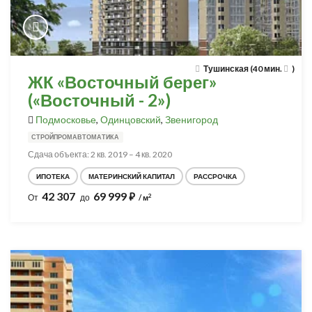
Тушинская (40 мин.
)
ЖК «Восточный берег»
(«Восточный - 2»)
Подмосковье
,
Одинцовский
,
Звенигород
СТРОЙПРОМАВТОМАТИКА
Сдача объекта: 2 кв. 2019 – 4 кв. 2020
ИПОТЕКА
МАТЕРИНСКИЙ КАПИТАЛ
РАССРОЧКА
42 307
69 999
⃏
2
От
до
/ м