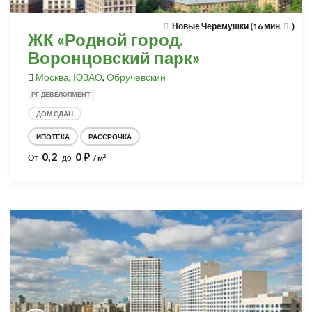
Новые Черемушки (16 мин.
)
ЖК «Родной город.
Воронцовский парк»
Москва
,
ЮЗАО
,
Обручевский
РГ-ДЕВЕЛОПМЕНТ
ДОМ СДАН
ИПОТЕКА
РАССРОЧКА
0,2
0
⃏
2
От
до
/ м