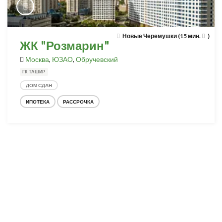
Новые Черемушки (15 мин.
)
ЖК "Розмарин"
Москва
,
ЮЗАО
,
Обручевский
ГК ТАШИР
ДОМ СДАН
ИПОТЕКА
РАССРОЧКА
Разработка и продвижение -
SeoZom
© 2026 novostroyrf.ru - Новостройки.
Любая информация, представленная на сайте, носит информационный
характер и не является публичной офертой, не является приглашением
делать оферты и не содержит существенных условий сделок,
заключаемых застройщиком. Описание объекта строительства и
инфраструктуры, представленное на сайте, является концепцией и
носит информационный характер. Раскрытие информации