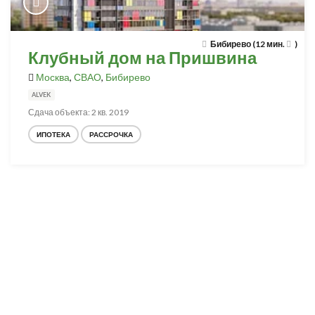
Бибирево (12 мин.
)
Клубный дом на Пришвина
Москва
,
СВАО
,
Бибирево
ALVEK
Сдача объекта: 2 кв. 2019
ИПОТЕКА
РАССРОЧКА
Разработка и продвижение -
SeoZom
© 2026 novostroyrf.ru - Новостройки.
Любая информация, представленная на сайте, носит информационный
характер и не является публичной офертой, не является приглашением
делать оферты и не содержит существенных условий сделок,
заключаемых застройщиком. Описание объекта строительства и
инфраструктуры, представленное на сайте, является концепцией и
носит информационный характер. Раскрытие информации
застройщиком (в том числе размещение проектных деклараций и иных