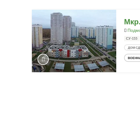
Мкр
Подмо
СУ-155
ДОМ С
ВОЕНН