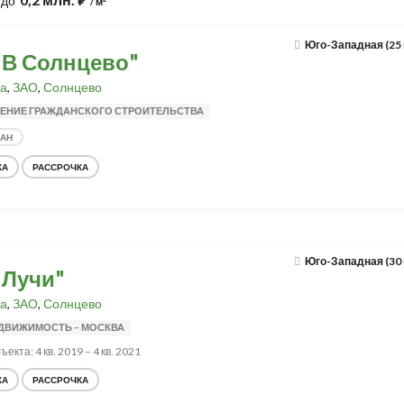
до
⃏
/ м
Юго-Западная (25
"В Солнцево"
а
,
ЗАО
,
Солнцево
ЕНИЕ ГРАЖДАНСКОГО СТРОИТЕЛЬСТВА
ДАН
КА
РАССРОЧКА
Юго-Западная (30
"Лучи"
а
,
ЗАО
,
Солнцево
ЕДВИЖИМОСТЬ – МОСКВА
екта: 4 кв. 2019 – 4 кв. 2021
КА
РАССРОЧКА