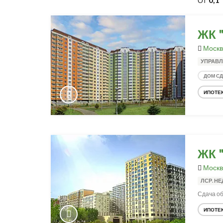
От
ЖК 
Москв
УПРАВЛ
ДОМ С
ИПОТЕ
ЖК 
Москв
ЛСР. Н
Сдача объ
ИПОТЕ