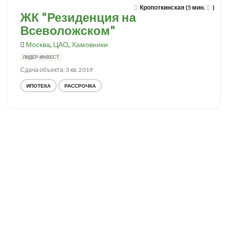
Кропоткинская (5 мин.
)
ЖК "Резиденция на
Всеволожском"
Москва
,
ЦАО
,
Хамовники
ЛИДЕР-ИНВЕСТ
Сдача объекта: 3 кв. 2019
ИПОТЕКА
РАССРОЧКА
Разработка и продвижение -
SeoZom
© 2026 novostroyrf.ru - Новостройки.
Любая информация, представленная на сайте, носит информационный
характер и не является публичной офертой, не является приглашением
делать оферты и не содержит существенных условий сделок,
заключаемых застройщиком. Описание объекта строительства и
инфраструктуры, представленное на сайте, является концепцией и
носит информационный характер. Раскрытие информации
застройщиком (в том числе размещение проектных деклараций и иных
обязательных документов) в соответствии со статьей 3.1. Федерального