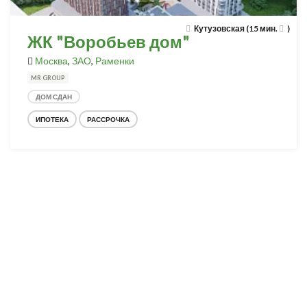
Кутузовская (15 мин.
)
ЖК "Воробьев дом"
Москва
,
ЗАО
,
Раменки
MR GROUP
ДОМ СДАН
ИПОТЕКА
РАССРОЧКА
Разработка и продвижение -
SeoZom
© 2026 novostroyrf.ru - Новостройки.
Любая информация, представленная на сайте, носит информационный
характер и не является публичной офертой, не является приглашением
делать оферты и не содержит существенных условий сделок,
заключаемых застройщиком. Описание объекта строительства и
инфраструктуры, представленное на сайте, является концепцией и
носит информационный характер. Раскрытие информации
застройщиком (в том числе размещение проектных деклараций и иных
обязательных документов) в соответствии со статьей 3.1. Федерального