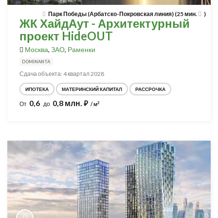
Парк Победы (Арбатско-Покровская линия) (25 мин.
)
ЖК ХайдАут - Архитектурный
проект HideOUT
Москва
,
ЗАО
,
Раменки
DOMINANTA
Сдача объекта: 4 квартал 2028
ИПОТЕКА
МАТЕРИНСКИЙ КАПИТАЛ
РАССРОЧКА
0,6
0,8 млн.
⃏
2
От
до
/ м