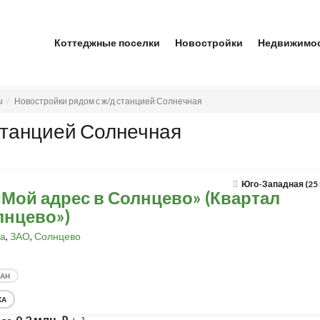
Коттеджные поселки
Новостройки
Недвижимо
ы
Новостройки рядом с ж/д станцией Солнечная
станцией Солнечная
Юго-Западная (25
«Мой адрес в Солнцево» (Квартал
лнцево»)
а
,
ЗАО
,
Солнцево
ДАН
КА
0,2 млн.
2