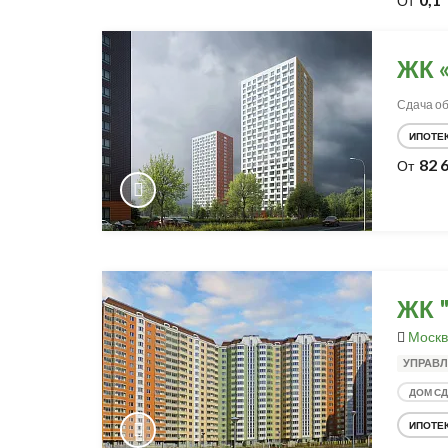
От
ЖК 
Сдача объ
ИПОТЕ
82 
От
ЖК 
Москв
УПРАВЛ
ДОМ С
ИПОТЕ