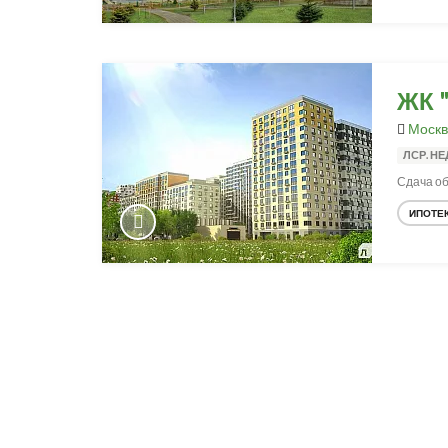
ЖК 
Москв
ЛСР. Н
Сдача объ
ИПОТЕ