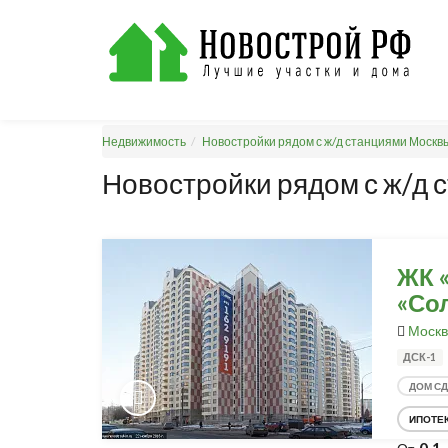
Недвижимость
Новостройки рядом с ж/д станциями Москв
Новостройки рядом с ж/д 
ЖК 
«Со
Москв
ДСК-1
ДОМ С
ИПОТЕ
0,1