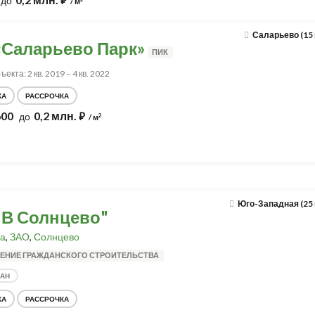
до
⃏
/ м
Саларьево (15
«Саларьево Парк»
ПИК
екта: 2 кв. 2019 – 4 кв. 2022
КА
РАССРОЧКА
600
0,2 млн.
до
⃏
2
/ м
Юго-Западная (25
"В Солнцево"
а
,
ЗАО
,
Солнцево
ЕНИЕ ГРАЖДАНСКОГО СТРОИТЕЛЬСТВА
ДАН
КА
РАССРОЧКА