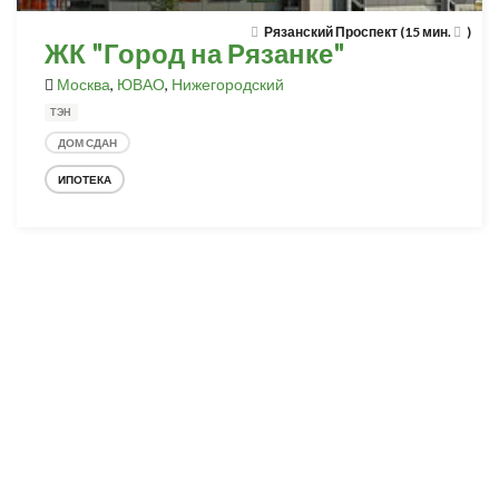
Рязанский Проспект (15 мин.
)
ЖК "Город на Рязанке"
Москва
,
ЮВАО
,
Нижегородский
ТЭН
ДОМ СДАН
ИПОТЕКА
Разработка и продвижение -
SeoZom
© 2026 novostroyrf.ru - Новостройки.
Любая информация, представленная на сайте, носит информационный
характер и не является публичной офертой, не является приглашением
делать оферты и не содержит существенных условий сделок,
заключаемых застройщиком. Описание объекта строительства и
инфраструктуры, представленное на сайте, является концепцией и
носит информационный характер. Раскрытие информации
застройщиком (в том числе размещение проектных деклараций и иных
обязательных документов) в соответствии со статьей 3.1. Федерального
закона от 30.12.2004 № 214-фз «об участии в долевом строительстве