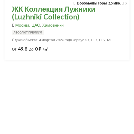
Воробьевы Горы (15 мин.
)
ЖК Коллекция Лужники
(Luzhniki Collection)
Москва
,
ЦАО
,
Хамовники
АБСОЛЮТ ПРЕМИУМ
Сдача объекта: 4 квартал 2026 года корпус G1, HL1, HL2, ML
49,8
0
⃏
2
От
до
/ м
Разработка и продвижение -
SeoZom
© 2026 novostroyrf.ru - Новостройки.
Любая информация, представленная на сайте, носит информационный
характер и не является публичной офертой, не является приглашением
делать оферты и не содержит существенных условий сделок,
заключаемых застройщиком. Описание объекта строительства и
инфраструктуры, представленное на сайте, является концепцией и
носит информационный характер. Раскрытие информации
застройщиком (в том числе размещение проектных деклараций и иных
обязательных документов) в соответствии со статьей 3.1. Федерального
закона от 30.12.2004 № 214-фз «об участии в долевом строительстве