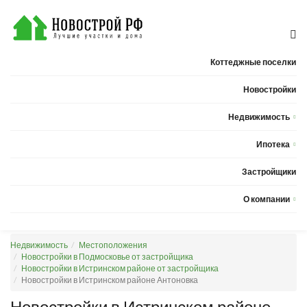
Коттеджные поселки
Новостройки
Недвижимость
Квартиры
Ипотека
Дома
Калькулятор ипотеки
Застройщики
Земельные участки
О компании
Новости
Недвижимость
Местоположения
Статьи
Новостройки в Подмосковье от застройщика
Новостройки в Истринском районе от застройщика
Компания
Новостройки в Истринском районе Антоновка
Контакты
Новостройки в Истринском районе