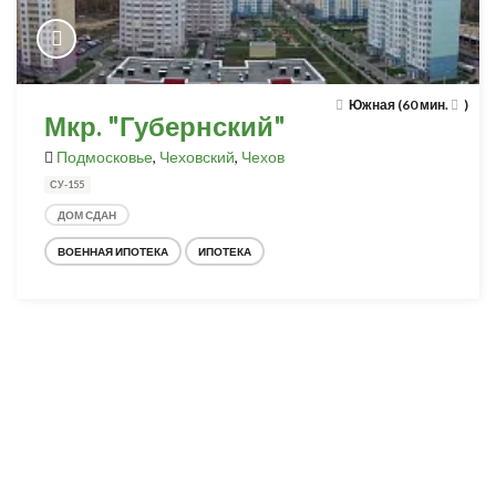
Южная (60 мин.
)
Мкр. "Губернский"
Подмосковье
,
Чеховский
,
Чехов
СУ-155
ДОМ СДАН
ВОЕННАЯ ИПОТЕКА
ИПОТЕКА
Разработка и продвижение -
SeoZom
© 2026 novostroyrf.ru - Новостройки.
Любая информация, представленная на сайте, носит информационный
характер и не является публичной офертой, не является приглашением
делать оферты и не содержит существенных условий сделок,
заключаемых застройщиком. Описание объекта строительства и
инфраструктуры, представленное на сайте, является концепцией и