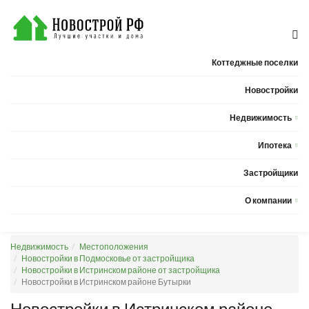
Коттеджные поселки
Новостройки
Недвижимость
Квартиры
Ипотека
Дома
Калькулятор ипотеки
Застройщики
Земельные участки
О компании
Новости
Недвижимость
Местоположения
Статьи
Новостройки в Подмосковье от застройщика
Новостройки в Истринском районе от застройщика
Компания
Новостройки в Истринском районе Бутырки
Контакты
Новостройки в Истринском районе