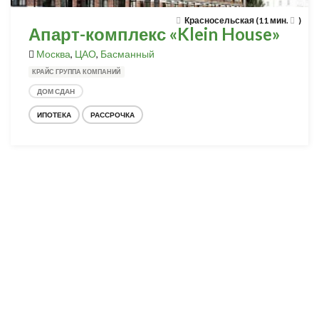
Красносельская (11 мин.
)
Апарт-комплекс «Klein House»
Москва
,
ЦАО
,
Басманный
КРАЙС ГРУППА КОМПАНИЙ
ДОМ СДАН
ИПОТЕКА
РАССРОЧКА
Разработка и продвижение -
SeoZom
© 2026 novostroyrf.ru - Новостройки.
Любая информация, представленная на сайте, носит информационный
характер и не является публичной офертой, не является приглашением
делать оферты и не содержит существенных условий сделок,
заключаемых застройщиком. Описание объекта строительства и
инфраструктуры, представленное на сайте, является концепцией и
носит информационный характер. Раскрытие информации
застройщиком (в том числе размещение проектных деклараций и иных
обязательных документов) в соответствии со статьей 3.1. Федерального
закона от 30.12.2004 № 214-фз «об участии в долевом строительстве