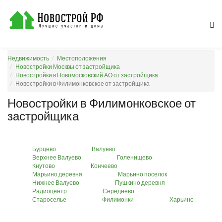
Недвижимость
Местоположения
Новостройки Москвы от застройщика
Новостройки в Новомосковский АО от застройщика
Новостройки в Филимонковское от застройщика
Новостройки в Филимонковское от
застройщика
Бурцево
Валуево
Верхнее Валуево
Голенищево
Кнутово
Кончеево
Марьино деревня
Марьино поселок
Нижнее Валуево
Пушкино деревня
Радиоцентр
Середнево
Староселье
Филимонки
Харьино