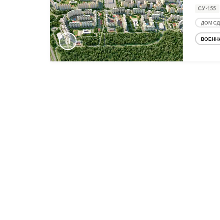
СУ-155
ДОМ С
ВОЕНН