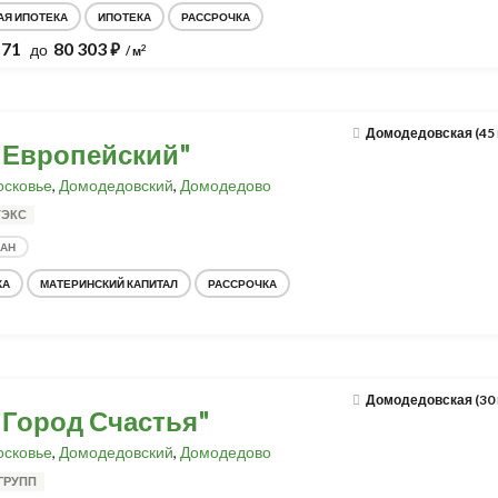
АЯ ИПОТЕКА
ИПОТЕКА
РАССРОЧКА
171
80 303
до
⃏
2
/ м
Домодедовская (45
"Европейский"
сковье
,
Домодедовский
,
Домодедово
ТЭКС
ДАН
КА
МАТЕРИНСКИЙ КАПИТАЛ
РАССРОЧКА
Домодедовская (30
"Город Счастья"
сковье
,
Домодедовский
,
Домодедово
ГРУПП