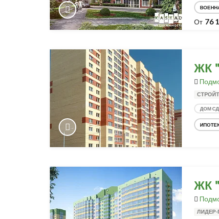
ВОЕНН
76 
От
ЖК 
Подмо
СТРОЙ
ДОМ С
ИПОТЕ
ЖК 
Подмо
ЛИДЕР-