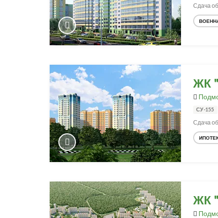
Сдача об
ВОЕНН
ЖК 
Подмо
СУ-155
Сдача об
ИПОТЕ
ЖК 
Подмо