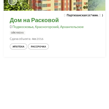
Партизанская (67 мин.
)
Дом на Расковой
Подмосковье
,
Красногорский
,
Архангельское
ОЙКУМЕНА
Сдача объекта: 4кв 2016
ИПОТЕКА
РАССРОЧКА
Разработка и продвижение -
SeoZom
© 2026 novostroyrf.ru - Новостройки.
Любая информация, представленная на сайте, носит информационный
характер и не является публичной офертой, не является приглашением
делать оферты и не содержит существенных условий сделок,
заключаемых застройщиком. Описание объекта строительства и
инфраструктуры, представленное на сайте, является концепцией и
носит информационный характер. Раскрытие информации
застройщиком (в том числе размещение проектных деклараций и иных