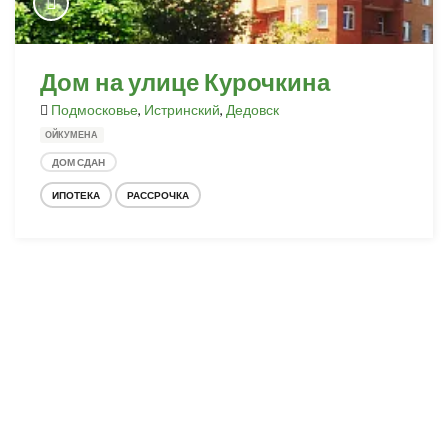
Дом на улице Курочкина
Подмосковье
,
Истринский
,
Дедовск
ОЙКУМЕНА
ДОМ СДАН
ИПОТЕКА
РАССРОЧКА
Разработка и продвижение -
SeoZom
© 2026 novostroyrf.ru - Новостройки.
Любая информация, представленная на сайте, носит информационный
характер и не является публичной офертой, не является приглашением
делать оферты и не содержит существенных условий сделок,
заключаемых застройщиком. Описание объекта строительства и
инфраструктуры, представленное на сайте, является концепцией и
носит информационный характер. Раскрытие информации
застройщиком (в том числе размещение проектных деклараций и иных