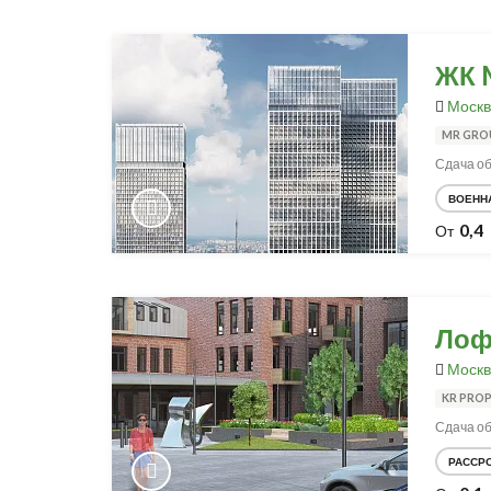
ЖК 
Москв
MR GRO
Сдача об
ВОЕНН
0,4
От
Лофт
Москв
KR PROP
Сдача об
РАССР