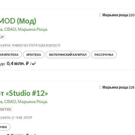
Марьина роща (10
MOD (Мод)
а
,
СВАО
,
Марьина Роща
UP
ъекта: 4 квартал 2024 года корпус D
АЯ ИПОТЕКА
ИПОТЕКА
МАТЕРИНСКИЙ КАПИТАЛ
РАССРОЧКА
0,4 млн.
до
⃏
2
/ м
Марьина роща (18
 «Studio #12»
а
,
СВАО
,
Марьина Роща
ERTIES
ъекта: 2–4 кв. 2019
ОЧКА