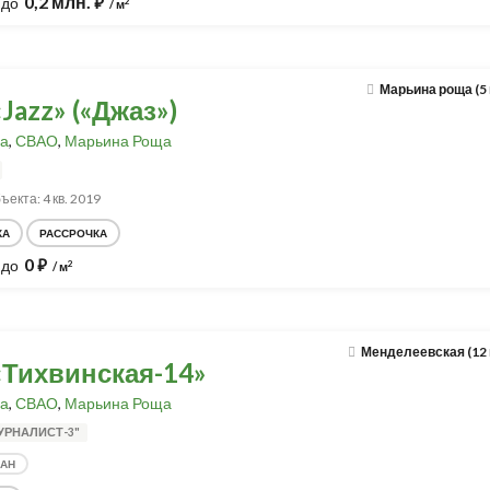
0,2 млн.
до
⃏
2
/ м
Марьина роща (5
Jazz» («Джаз»)
а
,
СВАО
,
Марьина Роща
ъекта: 4 кв. 2019
КА
РАССРОЧКА
0
до
⃏
2
/ м
Менделеевская (12
«Тихвинская-14»
а
,
СВАО
,
Марьина Роща
УРНАЛИСТ-3"
ДАН