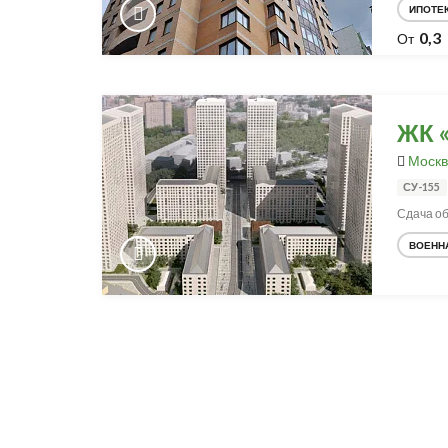
ИПОТЕ
0,3
От
ЖК «
Москв
СУ-155
Сдача объ
ВОЕНН