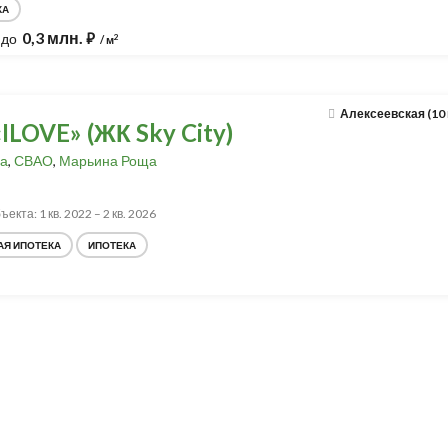
КА
0,3 млн.
до
⃏
2
/ м
Алексеевская (10
ILOVE» (ЖК Sky City)
а
,
СВАО
,
Марьина Роща
екта: 1 кв. 2022 – 2 кв. 2026
АЯ ИПОТЕКА
ИПОТЕКА