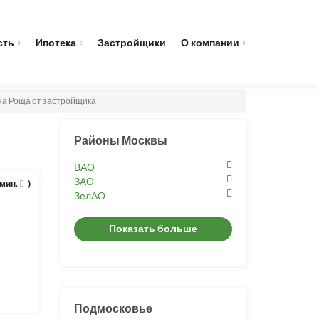
сть
Ипотека
Застройщики
О компании
на Роща от застройщика
Районы Москвы
ВАО
ЗАО
 мин.
)
ЗелАО
Показать больше
Подмосковье