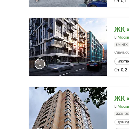
0,1
От
ЖК «
Москв
SMINEX
Сдача об
ИПОТЕ
0,2
От
ЖК 
Москв
ЖСК "Ж
ДОМ С