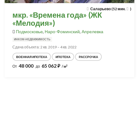
Саларьево (52 мин.
)
мкр. «Времена года» (ЖК
«Мелодия»)
Подмосковье
,
Наро-Фоминский
,
Апрелевка
ИНКОМ-НЕДВИЖИМОСТЬ
Сдача объекта: 2 кв. 2019 – 4 кв. 2022
ВОЕННАЯ ИПОТЕКА
ИПОТЕКА
РАССРОЧКА
48 000
65 062
⃏
2
От
до
/ м
Разработка и продвижение -
SeoZom
© 2026 novostroyrf.ru - Новостройки.
Любая информация, представленная на сайте, носит информационный
характер и не является публичной офертой, не является приглашением
делать оферты и не содержит существенных условий сделок,
заключаемых застройщиком. Описание объекта строительства и
инфраструктуры, представленное на сайте, является концепцией и
носит информационный характер. Раскрытие информации