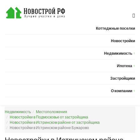
Коттеджные поселки
Новостройки
Недвижимость
Квартиры
Ипотека
Дома
Калькулятор ипотеки
Застройщики
Земельные участки
О компании
Новости
Недвижимость
Местоположения
Статьи
Новостройки в Подмосковье от застройщика
Новостройки в Истринском районе от застройщика
Компания
Новостройки в Истринском районе Бужарово
Контакты
Новостройки в Истринском районе