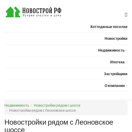
Коттеджные поселки
Новостройки
Недвижимость
Квартиры
Ипотека
Дома
Калькулятор ипотеки
Застройщики
Земельные участки
О компании
Новости
Недвижимость
Новостройки рядом с шоссе
Статьи
Новостройки рядом с Леоновское шоссе
Компания
Новостройки рядом с Леоновское
шоссе
Контакты