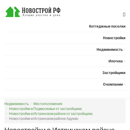
Коттеджные поселки
Новостройки
Недвижимость
Квартиры
Ипотека
Дома
Калькулятор ипотеки
Застройщики
Земельные участки
О компании
Новости
Недвижимость
Местоположения
Статьи
Новостройки в Подмосковье от застройщика
Новостройки в Истринском районе от застройщика
Компания
Новостройки в Истринском районе Адуево
Контакты
Новостройки в Истринском районе